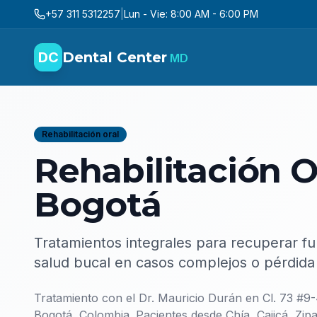
+57 311 5312257
|
Lun - Vie: 8:00 AM - 6:00 PM
DC
Dental Center
MD
Rehabilitación oral
Rehabilitación O
Bogotá
Tratamientos integrales para recuperar fun
salud bucal en casos complejos o pérdida 
Tratamiento con el
Dr. Mauricio Durán
en
Cl. 73 #9
Bogotá, Colombia
. Pacientes desde Chía, Cajicá, Zip