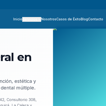
Inicio
Nosotros
Casos de Éxito
Blog
Contacto
Servicios
ral en
ción, estética y
dental múltiple.
-42, Consultorio 308,
aquirá, La Calera y