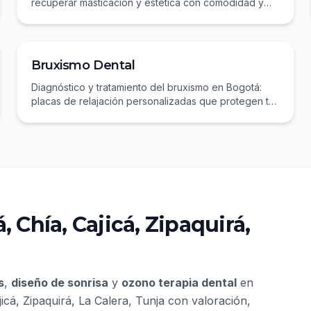
recuperar masticación y estética con comodidad y
ajuste preciso.
Bruxismo Dental
Diagnóstico y tratamiento del bruxismo en Bogotá:
placas de relajación personalizadas que protegen tus
dientes y alivian la tensión.
, Chía, Cajicá, Zipaquirá,
s
,
diseño de sonrisa
y
ozono terapia dental
en
jicá, Zipaquirá, La Calera, Tunja
con valoración,