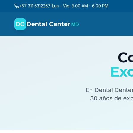
+57 311 5312257
|
Lun - Vie: 8:00 AM - 6:00 PM
DC
Dental Center
MD
C
Ex
En
Dental Cente
30
años de expe