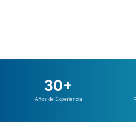
30+
Años de Experiencia
R