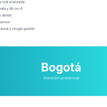
ía oral avanzada
ata y All-on-4
a dental
asivos
aoral y cirugía guiada
Bogotá
Atención presencial