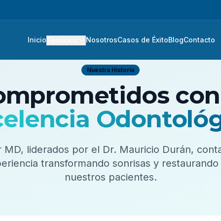
Inicio
Nosotros
Casos de Éxito
Blog
Contacto
Servicios
Nuestra Historia
omprometidos con 
celencia Odontológ
r MD
, liderados por el
Dr. Mauricio Durán
, con
riencia transformando sonrisas y restaurando l
nuestros pacientes.