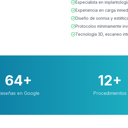
Especialista en implantolog
Experiencia en carga inmedi
Diseño de sonrisa y estétic
Protocolos mínimamente inv
Tecnología 3D, escaneo intr
64+
12+
eseñas en Google
Procedimientos